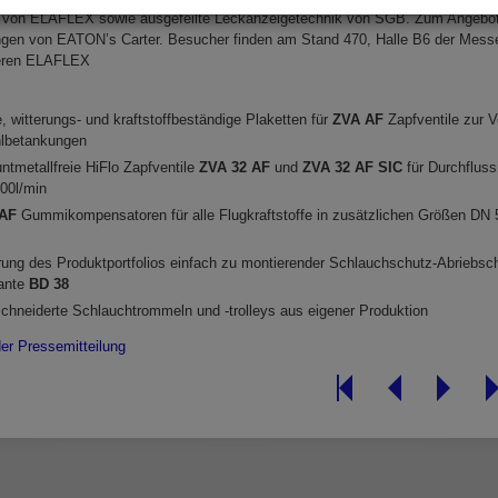
e von ELAFLEX sowie ausgefeilte Leckanzeigetechnik von SGB. Zum Angebot
gen von EATON’s Carter. Besucher finden am Stand 470, Halle B6 der Mes
eren ELAFLEX
, witterungs- und kraftstoffbeständige Plaketten für
ZVA AF
Zapfventile zur 
lbetankungen
ntmetallfreie HiFlo Zapfventile
ZVA 32 AF
und
ZVA 32 AF SIC
für Durchfluss
200l/min
AF
Gummikompensatoren für alle Flugkraftstoffe in zusätzlichen Größen DN 5
rung des Produktportfolios einfach zu montierender Schlauchschutz-Abriebs
iante
BD 38
hneiderte Schlauchtrommeln und -trolleys aus eigener Produktion
er Pressemitteilung