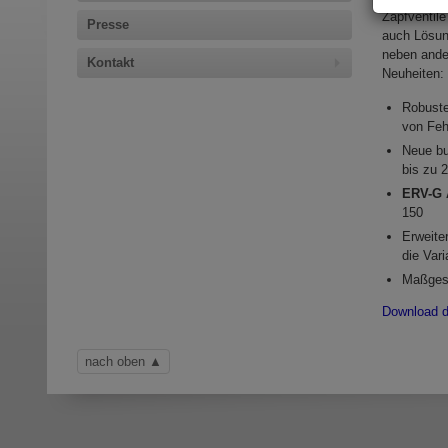
Zapfventil
Presse
auch Lösun
neben and
Kontakt
Neuheiten:
Robuste
von Feh
Neue bu
bis zu 
ERV-G 
150
Erweite
die Var
Maßgesc
Download d
nach oben