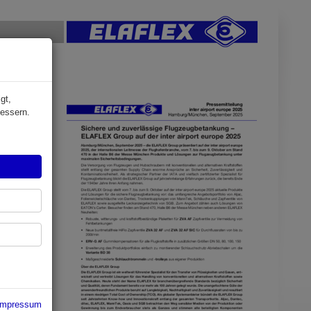
gt,
rt europe
bessern.
 airport
 9. Oktober
ch
lange
tuelle
tsportfolio
Impressum
uche und