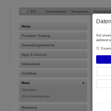
DE
|
EN
Unternehmen
Kompetenz
Nachhaltigk
Daten
ELAFLE
Home
Auf unser
Produkte / Katalog
Sichere un
während e
2025
Anwendungsbereiche
Essenz
Hamburg/M
Apps & Services
europe 202
am Stand 
Infomaterial
Flugzeugb
Die Versor
Zertifikate
Kraftstoffe
Zuverlässig
News
zertifizier
Newsletter
Erfahrunge
Messebeteiligungen
Die ELAFLEX
Produkte u
Mediathek
von Aljac,