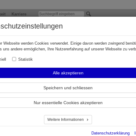
eit
Karriere
schutzeinstellungen
X Group auf der inter airport europe 2025
er Webseite werden Cookies verwendet. Einige davon werden zwingend benöti
d zuverlässige Flugzeugbetankung – ELAFLEX Group auf der inter airpo
s uns andere ermöglichen, Ihre Nutzererfahrung auf unserer Webseite zu ver
iell
Statistik
ünchen, September 2025 –
die ELAFLEX Group präsentiert auf der inter
5, der internationalen Leitmesse der Flughafenbranche, vom 7. bis zum
Alle akzeptieren
470 in der Halle B6 der Messe München Produkte und Lösungen zur
etankung unter maximalen Sicherheitsbedingungen.
Speichern und schliessen
gung von Flugzeugen und Hubschraubern mit konventionellen und alternativen
n stellt entlang der gesamten Supply Chain enorme Ansprüche an Sicherheit,
keit und Kontaminationsfreiheit. Als strategischer Partner der IATA und vielfa
Nur essentielle Cookies akzeptieren
ter Spezialist für Flugzeugbetankung blickt die ELAFLEX Group auf jahrzehnte
n zurück, die bereits Ende der 1940er Jahre ihren Anfang nahmen.
Weitere Informationen
 Group stellt vom 7. bis zum 9. Oktober auf der inter airport europe 2025 ak
nd Lösungen für die sichere Flugzeugbetankung vor: das umfangreiche Angebo
Datenschutzerklärung
 Folienwickelschläuche von Dantec, Trockenkupplungen von MannTek, Schlä