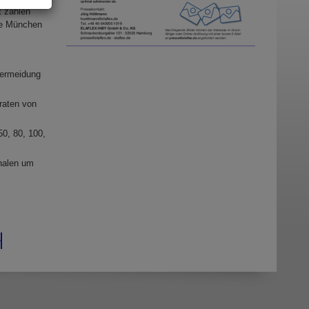
 zählen
se München
Vermeidung
raten von
0, 80, 100,
chalen um