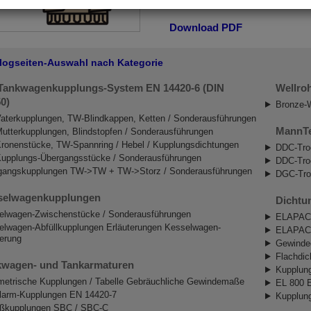
Download PDF
logseiten-Auswahl nach Kategorie
Tankwagenkupplungs-System EN 14420-6 (DIN
Wellro
0)
Bronze-W
aterkupplungen, TW-Blindkappen, Ketten / Sonderausführungen
MannTe
utterkupplungen, Blindstopfen / Sonderausführungen
ronenstücke, TW-Spannring / Hebel / Kupplungsdichtungen
DDC-Troc
upplungs-Übergangsstücke / Sonderausführungen
DDC-Troc
gangskupplungen TW->TW + TW->Storz / Sonderausführungen
DGC-Tro
selwagenkupplungen
Dichtu
elwagen-Zwischenstücke / Sonderausführungen
ELAPAC-
elwagen-Abfüllkupplungen Erläuterungen Kesselwagen-
ELAPAC-
erung
Gewinde
Flachdic
kwagen- und Tankarmaturen
Kupplun
etrische Kupplungen / Tabelle Gebräuchliche Gewindemaße
EL 800 E
larm-Kupplungen EN 14420-7
Kupplung
ißkupplungen SBC / SBC-C