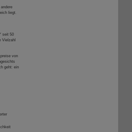
 andere
ich liegt.
 seit 50
 Vielzahl
spreise von
ngesichts
ch geht: ein
erter
ichkeit