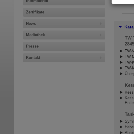
Infomaterial
Zertifikate
News
Kata
Mediathek
TW 
2845
Presse
TW-V
TW-M
Kontakt
TW-K
TW-K
Über
Kes
Kess
Kess
Entle
Tan
Symm
Hebe
Abre