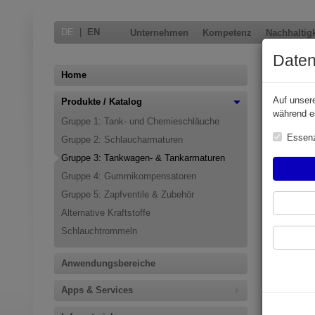
DE
|
EN
Unternehmen
Kompetenz
Nachhaltigk
Daten
Grupp
Home
Auf unser
Produkte / Katalog
während e
Gruppe 1: Tank- und Chemieschläuche
Essenz
Gruppe 2: Schlaucharmaturen
Gruppe 3: Tankwagen- & Tankarmaturen
Gruppe 4: Gummikompensatoren
Gruppe 5: Zapfventile & Zubehör
Alternative Kraftstoffe
Schlauchtrommeln
Anwendungsbereiche
Apps & Services