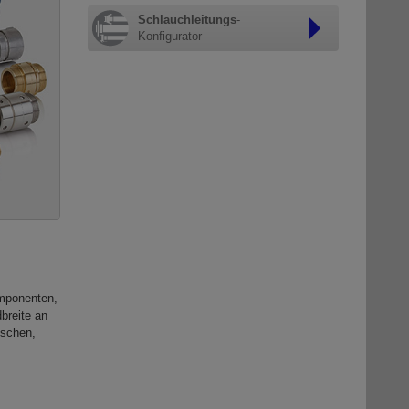
Schlauchleitungs
-
Konfigurator
omponenten,
breite an
nschen,