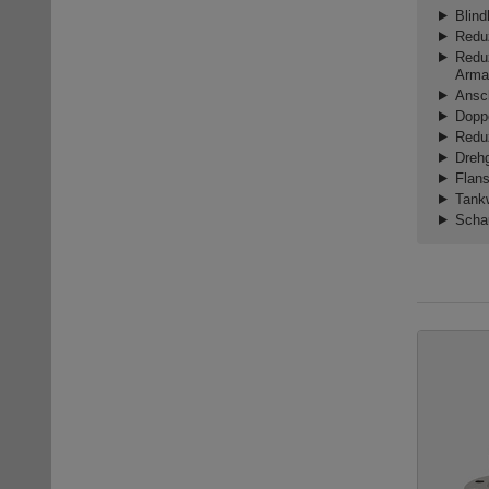
Blin
Redu
Reduz
Arma
Ansc
Dopp
Reduz
Dreh
Flan
Tank
Scha