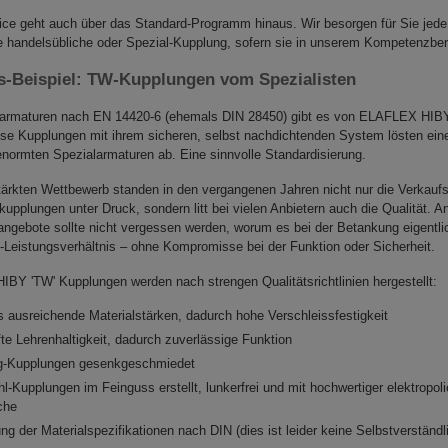
ice geht auch über das Standard-Programm hinaus. Wir besorgen für Sie jede
 handelsübliche oder Spezial-Kupplung, sofern sie in unserem Kompetenzbere
ts-Beispiel: TW-Kupplungen vom Spezialisten
rmaturen nach EN 14420-6 (ehemals DIN 28450) gibt es von ELAFLEX HIBY
ese Kupplungen mit ihrem sicheren, selbst nachdichtenden System lösten eine
enormten Spezialarmaturen ab. Eine sinnvolle Standardisierung.
tärkten Wettbewerb standen in den vergangenen Jahren nicht nur die Verkauf
pplungen unter Druck, sondern litt bei vielen Anbietern auch die Qualität. A
igangebote sollte nicht vergessen werden, worum es bei der Betankung eigentli
s-Leistungsverhältnis – ohne Kompromisse bei der Funktion oder Sicherheit.
BY 'TW' Kupplungen werden nach strengen Qualitätsrichtlinien hergestellt:
s ausreichende Materialstärken, dadurch hohe Verschleissfestigkeit
fte Lehrenhaltigkeit, dadurch zuverlässige Funktion
g-Kupplungen gesenkgeschmiedet
l-Kupplungen im Feinguss erstellt, lunkerfrei und mit hochwertiger elektropoli
che
ng der Materialspezifikationen nach DIN (dies ist leider keine Selbstverständl