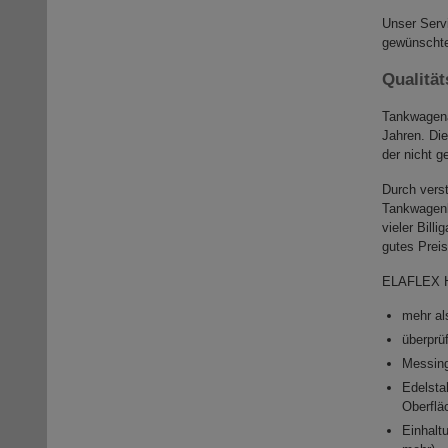
Unser Serv
gewünschte
Qualitä
Tankwagena
Jahren. Di
der nicht g
Durch vers
Tankwagenku
vieler Bill
gutes Prei
ELAFLEX HI
mehr al
überprü
Messin
Edelstah
Oberflä
Einhaltu