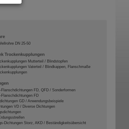
hre
ellrohre DN 25-50
k Trockenkupplungen
kenkupplungen Mutterteil / Blindstopfen
kenkupplungen Vaterteil / Blindkappen, Flanschmaße
ckenkupplungen
ngen
Flanschdichtungen FD, QFD / Sonderformen
Flanschdichtungen FD
dichtungen GD / Anwendungsbeispiele
htungen VD / Diverse Dichtungen
gsdichtungen
rdungsstreifen
s-Dichtungen Storz, AKD / Beständigkeitsübersicht